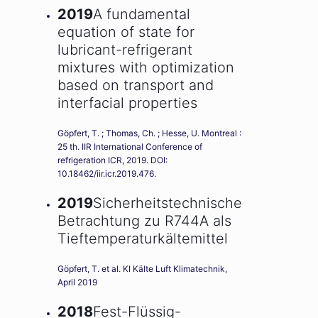
2019
A fundamental
equation of state for
lubricant-refrigerant
mixtures with optimization
based on transport and
interfacial properties
Göpfert, T. ; Thomas, Ch. ; Hesse, U. Montreal :
25 th. IIR International Conference of
refrigeration ICR, 2019. DOI:
10.18462/iir.icr.2019.476.
2019
Sicherheitstechnische
Betrachtung zu R744A als
Tieftemperaturkältemittel
Göpfert, T. et al. KI Kälte Luft Klimatechnik,
April 2019
2018
Fest-Flüssig-