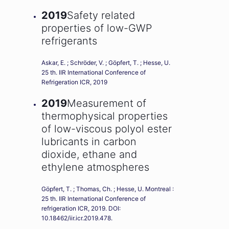
2019
Safety related
properties of low-GWP
refrigerants
Askar, E. ; Schröder, V. ; Göpfert, T. ; Hesse, U.
25 th. IIR International Conference of
Refrigeration ICR, 2019
2019
Measurement of
thermophysical properties
of low-viscous polyol ester
lubricants in carbon
dioxide, ethane and
ethylene atmospheres
Göpfert, T. ; Thomas, Ch. ; Hesse, U. Montreal :
25 th. IIR International Conference of
refrigeration ICR, 2019. DOI:
10.18462/iir.icr.2019.478.