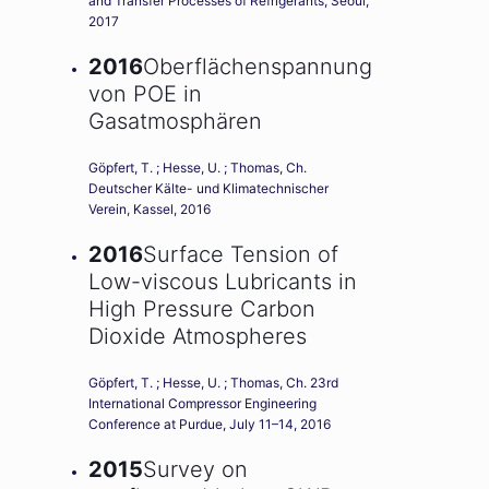
and Transfer Processes of Refrigerants, Seoul,
2017
2016
Oberflächenspannung
von POE in
Gasatmosphären
Göpfert, T. ; Hesse, U. ; Thomas, Ch.
Deutscher Kälte- und Klimatechnischer
Verein, Kassel, 2016
2016
Surface Tension of
Low-viscous Lubricants in
High Pressure Carbon
Dioxide Atmospheres
Göpfert, T. ; Hesse, U. ; Thomas, Ch. 23rd
International Compressor Engineering
Conference at Purdue, July 11–14, 2016
2015
Survey on